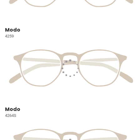
Modo
4259
Modo
4264S