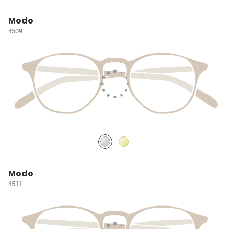
Modo
4509
Modo
4511