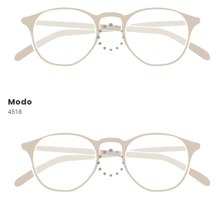
Modo
4518