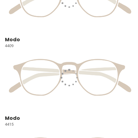
Modo
4409
Modo
4415