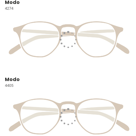
Modo
4274
Modo
4405