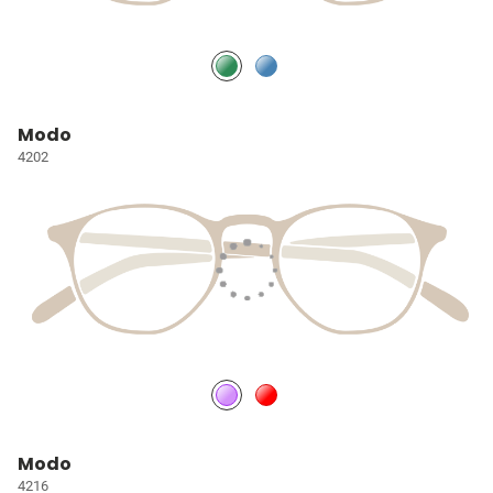
Modo
4202
Modo
4216