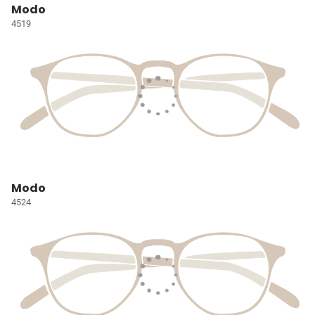
Modo
4519
Modo
4524