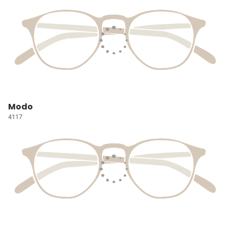
Modo
4117