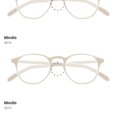
Modo
4514
Modo
4515