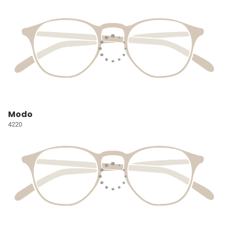
Modo
4220