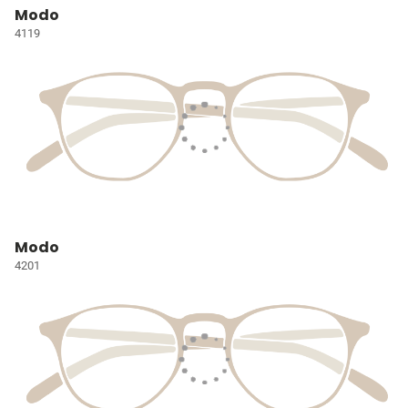
Modo
4119
Modo
4201