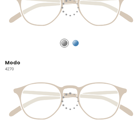
Modo
4270