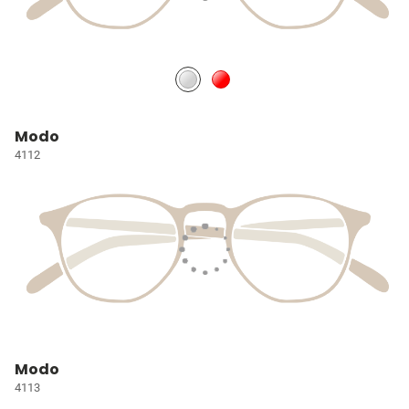
Modo
4112
Modo
4113