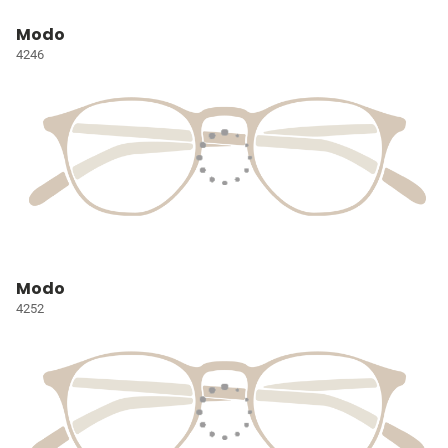
Modo
4246
Modo
4252