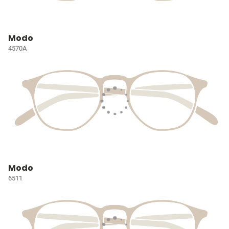
Modo
4570A
Modo
6511