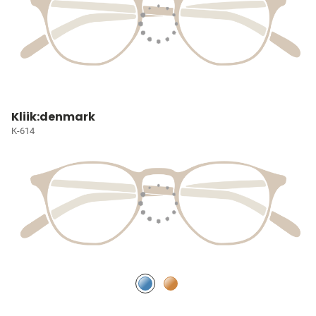
Kliik:denmark
K-614