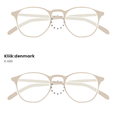
Kliik:denmark
K-689