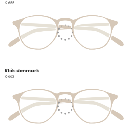
K-655
Kliik:denmark
K-662