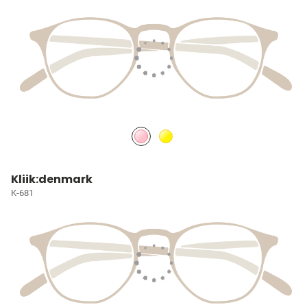
Kliik:denmark
K-681