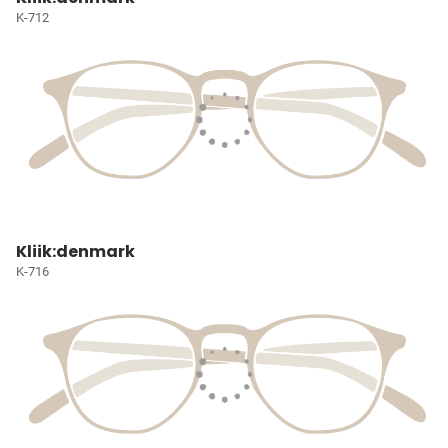
K-712
Kliik:denmark
K-716