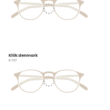
Kliik:denmark
K-727