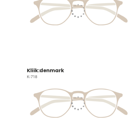
Kliik:denmark
K-718