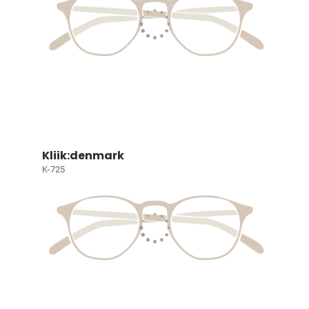
Kliik:denmark
K-725