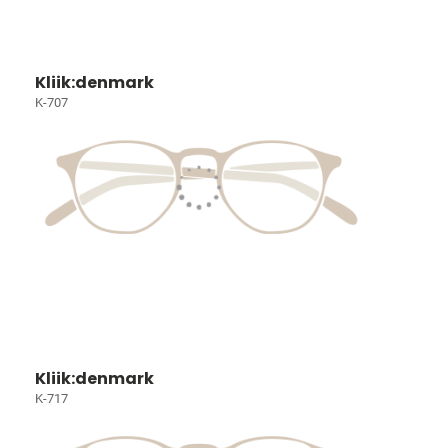
Kliik:denmark
K-707
Kliik:denmark
K-717