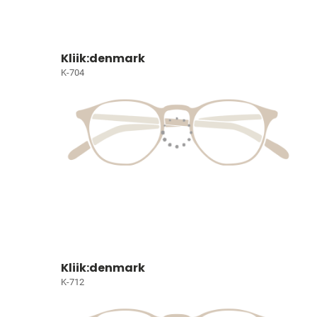
Kliik:denmark
K-704
Kliik:denmark
K-712