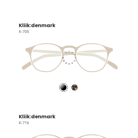
Kliik:denmark
K-705
Kliik:denmark
K-716