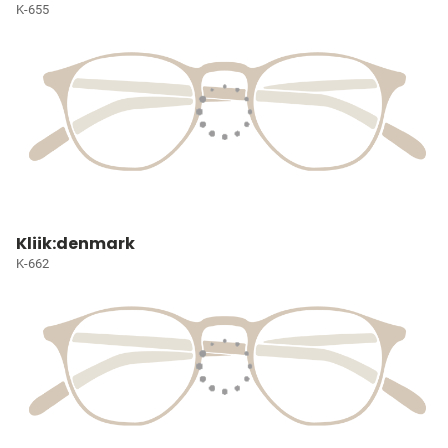
K-655
Kliik:denmark
K-662