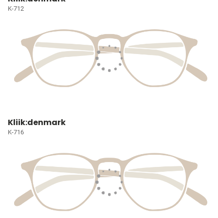
K-712
Kliik:denmark
K-716