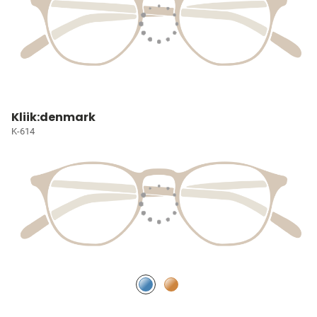
Kliik:denmark
K-614