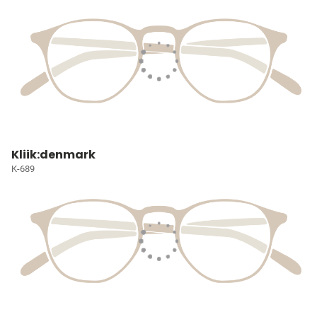
Kliik:denmark
K-689