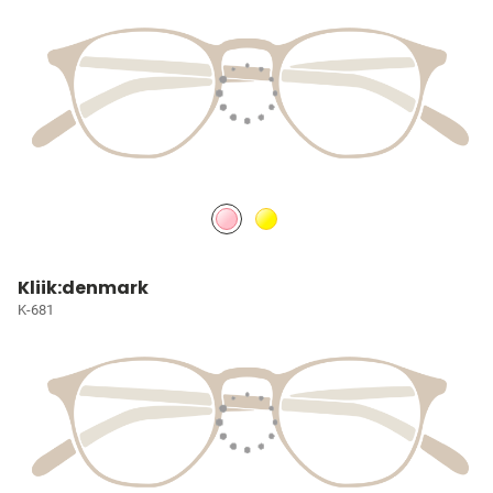
Kliik:denmark
K-681