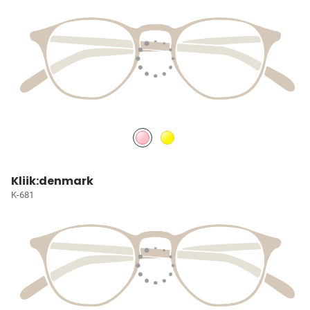
Kliik:denmark
K-681