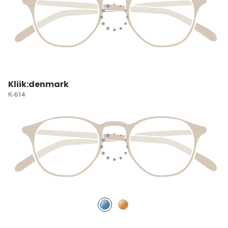
Kliik:denmark
K-614