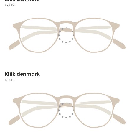
K-712
Kliik:denmark
K-716