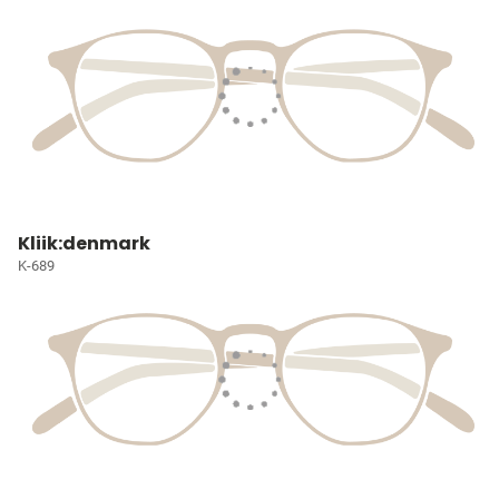
Kliik:denmark
K-689