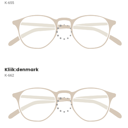
K-655
Kliik:denmark
K-662